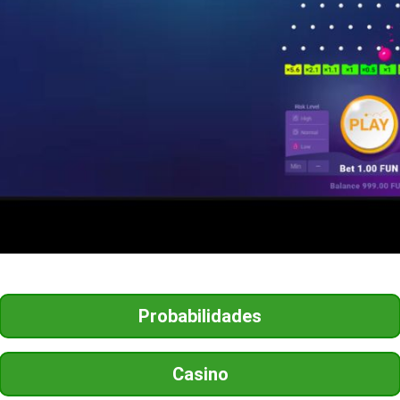
Probabilidades
Casino