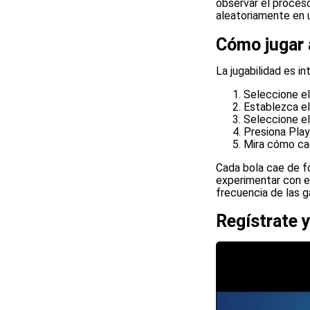
observar el proceso
aleatoriamente en u
Cómo jugar 
La jugabilidad es in
Seleccione e
Establezca el
Seleccione el 
Presiona Play 
Mira cómo cae
Cada bola cae de f
experimentar con el
frecuencia de las g
Regístrate y