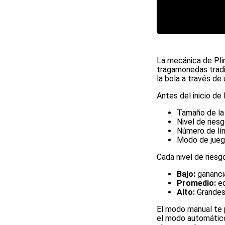
La mecánica de Plin
tragamonedas tradic
la bola a través de
Antes del inicio de l
Tamaño de la
Nivel de riesg
Número de lín
Modo de jueg
Cada nivel de riesg
Bajo:
gananci
Promedio:
eq
Alto:
Grandes 
El modo manual te p
el modo automático