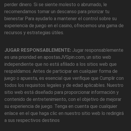
perder dinero. Si se siente molesto o abrumado, le
recomendamos tomar un descanso para priorizar tu
bienestar Para ayudarlo a mantener el control sobre su
experiencia de juego en el casino, ofrecemos una gama de
recursos y estrategias útiles.
JUGAR RESPONSABLEMENTE:
Jugar responsablemente
es una prioridad en apostasJVSpin.com, un sitio web
independiente que no está afiliado a los sitios web que
respaldamos. Antes de participar en cualquier forma de
juego o apuesta, es esencial que verifique que Cumplir con
todos los requisitos legales y de edad aplicables. Nuestro
sitio web está diseñado para proporcionar información y
contenido de entretenimiento, con el objetivo de mejorar
su experiencia de juego. Tenga en cuenta que cualquier
enlace en el que haga clic en nuestro sitio web lo redirigirá
a sus respectivos destinos