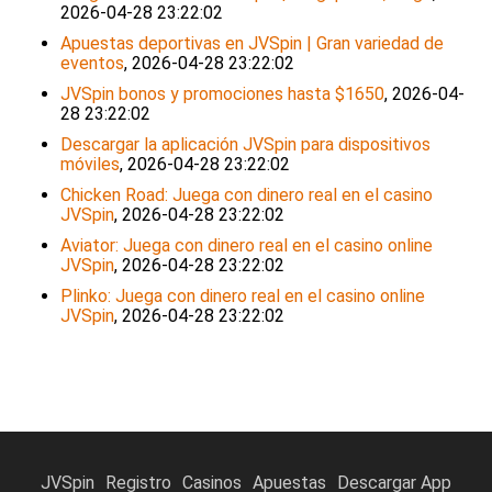
2026-04-28 23:22:02
Apuestas deportivas en JVSpin | Gran variedad de
eventos
, 2026-04-28 23:22:02
JVSpin bonos y promociones hasta $1650
, 2026-04-
28 23:22:02
Descargar la aplicación JVSpin para dispositivos
móviles
, 2026-04-28 23:22:02
Chicken Road: Juega con dinero real en el casino
JVSpin
, 2026-04-28 23:22:02
Aviator: Juega con dinero real en el casino online
JVSpin
, 2026-04-28 23:22:02
Plinko: Juega con dinero real en el casino online
JVSpin
, 2026-04-28 23:22:02
JVSpin
Registro
Casinos
Apuestas
Descargar App