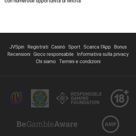
con numerose opportunità di vincita.
JVSpin
Registrati
Casinò
Sport
Scarica l'App
Bonus
Recensioni
Gioco responsabile
Informativa sulla privacy
Chi siamo
Termini e condizioni