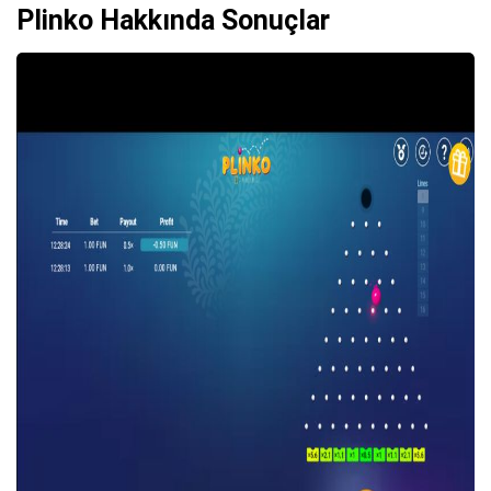
Plinko Hakkında Sonuçlar