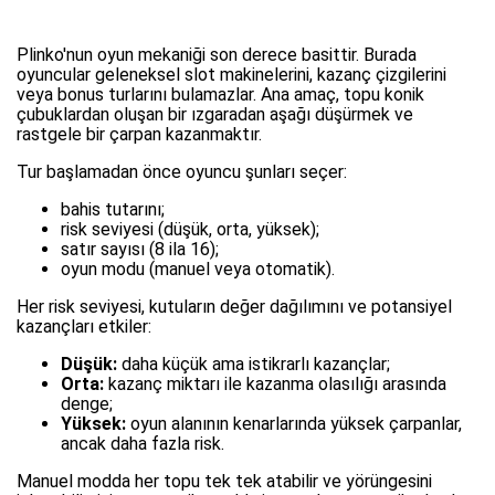
Plinko'nun oyun mekaniği son derece basittir. Burada
oyuncular geleneksel slot makinelerini, kazanç çizgilerini
veya bonus turlarını bulamazlar. Ana amaç, topu konik
çubuklardan oluşan bir ızgaradan aşağı düşürmek ve
rastgele bir çarpan kazanmaktır.
Tur başlamadan önce oyuncu şunları seçer:
bahis tutarını;
risk seviyesi (düşük, orta, yüksek);
satır sayısı (8 ila 16);
oyun modu (manuel veya otomatik).
Her risk seviyesi, kutuların değer dağılımını ve potansiyel
kazançları etkiler:
Düşük:
daha küçük ama istikrarlı kazançlar;
Orta:
kazanç miktarı ile kazanma olasılığı arasında
denge;
Yüksek:
oyun alanının kenarlarında yüksek çarpanlar,
ancak daha fazla risk.
Manuel modda her topu tek tek atabilir ve yörüngesini