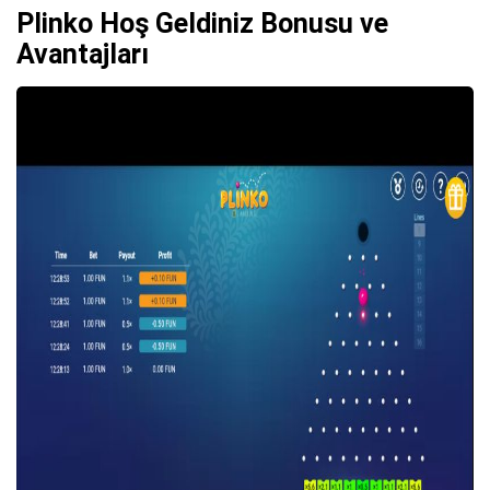
Plinko Hoş Geldiniz Bonusu ve
Avantajları