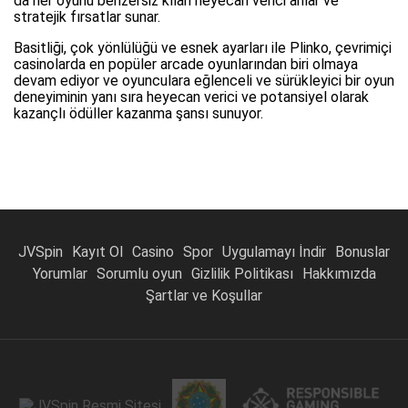
da her oyunu benzersiz kılan heyecan verici anlar ve
stratejik fırsatlar sunar.
Basitliği, çok yönlülüğü ve esnek ayarları ile Plinko, çevrimiçi
casinolarda en popüler arcade oyunlarından biri olmaya
devam ediyor ve oyunculara eğlenceli ve sürükleyici bir oyun
deneyiminin yanı sıra heyecan verici ve potansiyel olarak
kazançlı ödüller kazanma şansı sunuyor.
JVSpin
Kayıt Ol
Casino
Spor
Uygulamayı İndir
Bonuslar
Yorumlar
Sorumlu oyun
Gizlilik Politikası
Hakkımızda
Şartlar ve Koşullar