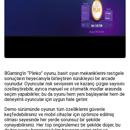
BGaming’in “Plinko” oyunu, basit oyun mekaniklerini rastgele
sonuçların heyecanıyla birleştiren sürükleyici bir arcade
oyunudur. Oyuncular risk seviyesini ve kazanç çizgisi sayısını
özelleştirebilir, ayrıca manuel ve otomatik modlar arasında
seçim yapabilirler; bu da oyunu hem yeni başlayanlar hem de
deneyimli oyuncular için uygun hale getirir.
Demo sürümünde oyunun tüm özelliklerini güvenle
keşfedebilirsiniz ve mobil cihazlar için optimize edilmiş
olması sayesinde her yerde sorunsuz bir şekilde
oynayabilirsiniz. Her top öngörülemez bir şekilde düşer, bu