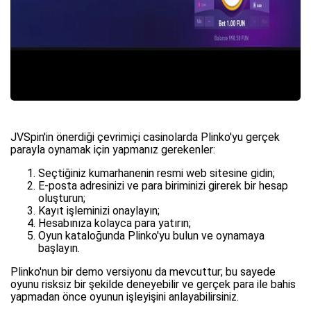
JVSpin'in önerdiği çevrimiçi casinolarda Plinko'yu gerçek
parayla oynamak için yapmanız gerekenler:
Seçtiğiniz kumarhanenin resmi web sitesine gidin;
E-posta adresinizi ve para biriminizi girerek bir hesap
oluşturun;
Kayıt işleminizi onaylayın;
Hesabınıza kolayca para yatırın;
Oyun kataloğunda Plinko'yu bulun ve oynamaya
başlayın.
Plinko'nun bir demo versiyonu da mevcuttur; bu sayede
oyunu risksiz bir şekilde deneyebilir ve gerçek para ile bahis
yapmadan önce oyunun işleyişini anlayabilirsiniz.