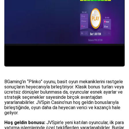
BGaming’in “Plinko” oyunu, basit oyun mekaniklerini rastgele
sonuçların heyecanıyla birleştiriyor. Klasik bonus turları veya
ücretsiz dönüşler bulunmasa da, oyuncular esnek ayarlar ve
stratejik seçenekler sayesinde birçok avantajdan
yararlanabilirler. JVSpin Casino’nun hoş geldin bonuslarıyla
birleştiğinde, oyun daha da heyecan verici ve kazançlı hale
geliyor.
Hoş geldin bonusu:
JVSpin'e yeni katılan oyuncular, ilk para
yatırma işlemlerinde özel tekliflerden yararlanabilirler. Bunlar