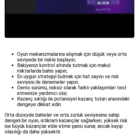
Oyun mekanizmalarına alışmak için düşük veya orta
seviyede bir riskle başlayın;
Bakiyenizi kontrol altında tutmak için makul
miktarlarda bahis yapın;
En uygun stratejiyi bulmak için hat sayısı ve risk
seviyesi ile denemeler yapın;
Demo sürümü, risksiz olarak farklı yaklaşımları test
etmenize yardımcı olur;
Kazanç sıklığı ile potansiyel kazanç tutarı arasındaki
dengeye dikkat edin.
Orta düzeyde bahisler ve orta zorluk seviyesine sahip
dengeli bir oyun, istikrarlı kazançlar sağlarken, yüksek risk
ise büyük kazançlar elde etme şansı sunar, ancak kayıp
olasılığı da daha yüksektir.