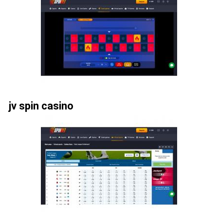
jv spin casino