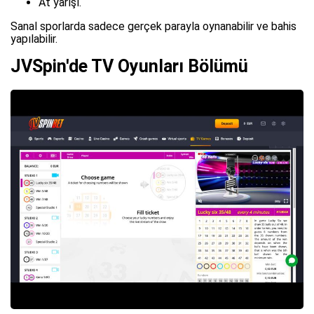
At yarışı.
Sanal sporlarda sadece gerçek parayla oynanabilir ve bahis
yapılabilir.
JVSpin'de TV Oyunları Bölümü