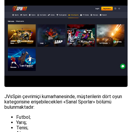
JVsSpin çevrimiçi kumarhanesinde, müşterilerin dört oyun
kategorisine erişebilecekleri «Sanal Sporlar» bölümü
bulunmaktadır:
Futbol;
Yarış;
Tenis;