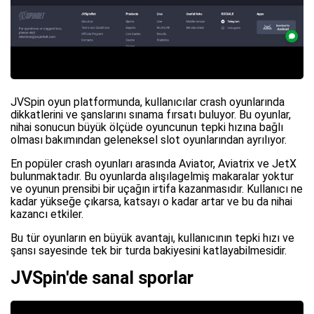
JVSpin oyun platformunda, kullanıcılar crash oyunlarında
dikkatlerini ve şanslarını sınama fırsatı buluyor. Bu oyunlar,
nihai sonucun büyük ölçüde oyuncunun tepki hızına bağlı
olması bakımından geleneksel slot oyunlarından ayrılıyor.
En popüler crash oyunları arasında Aviator, Aviatrix ve JetX
bulunmaktadır. Bu oyunlarda alışılagelmiş makaralar yoktur
ve oyunun prensibi bir uçağın irtifa kazanmasıdır. Kullanıcı ne
kadar yükseğe çıkarsa, katsayı o kadar artar ve bu da nihai
kazancı etkiler.
Bu tür oyunların en büyük avantajı, kullanıcının tepki hızı ve
şansı sayesinde tek bir turda bakiyesini katlayabilmesidir.
JVSpin'de sanal sporlar