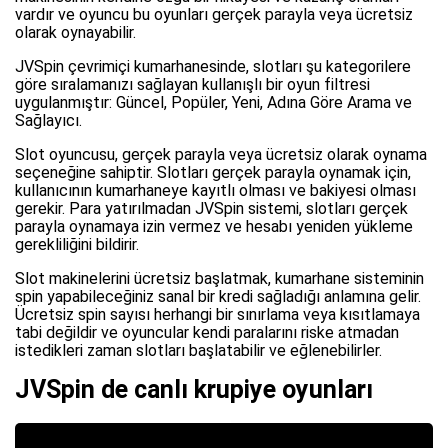
vardır ve oyuncu bu oyunları gerçek parayla veya ücretsiz
olarak oynayabilir.
JVSpin çevrimiçi kumarhanesinde, slotları şu kategorilere
göre sıralamanızı sağlayan kullanışlı bir oyun filtresi
uygulanmıştır: Güncel, Popüler, Yeni, Adına Göre Arama ve
Sağlayıcı.
Slot oyuncusu, gerçek parayla veya ücretsiz olarak oynama
seçeneğine sahiptir. Slotları gerçek parayla oynamak için,
kullanıcının kumarhaneye kayıtlı olması ve bakiyesi olması
gerekir. Para yatırılmadan JVSpin sistemi, slotları gerçek
parayla oynamaya izin vermez ve hesabı yeniden yükleme
gerekliliğini bildirir.
Slot makinelerini ücretsiz başlatmak, kumarhane sisteminin
spin yapabileceğiniz sanal bir kredi sağladığı anlamına gelir.
Ücretsiz spin sayısı herhangi bir sınırlama veya kısıtlamaya
tabi değildir ve oyuncular kendi paralarını riske atmadan
istedikleri zaman slotları başlatabilir ve eğlenebilirler.
JVSpin de canlı krupiye oyunları