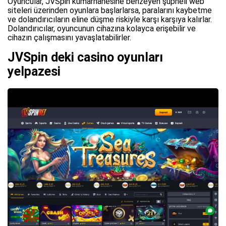
Oyuncular, JVSpin kumarhanesine benzeyen şüpheli web
siteleri üzerinden oyunlara başlarlarsa, paralarını kaybetme
ve dolandırıcıların eline düşme riskiyle karşı karşıya kalırlar.
Dolandırıcılar, oyuncunun cihazına kolayca erişebilir ve
cihazın çalışmasını yavaşlatabilirler.
JVSpin deki casino oyunları
yelpazesi