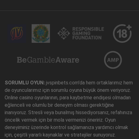
SORUMLU OYUN:
jvspinbets.com'da hem ortaklarımız hem
de oyuncularımız için sorumlu oyuna büyük önem veriyoruz.
Online casino oyunlarının, para kaybetme endişesi olmadan
eğlenceli ve olumlu bir deneyim olması gerektiğine
inanıyoruz. Stresli veya bunalmış hissediyorsanız, refahınıza
öncelik vermek için bir mola vermenizi öneririz. Oyun
deneyiminiz üzerinde kontrol sağlamanıza yardımcı olmak
için, çeşitli yararlı kaynaklar ve stratejiler sunuyoruz.