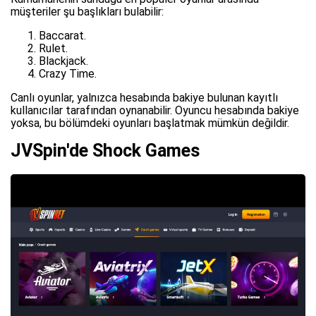
müşteriler şu başlıkları bulabilir:
Baccarat.
Rulet.
Blackjack.
Crazy Time.
Canlı oyunlar, yalnızca hesabında bakiye bulunan kayıtlı
kullanıcılar tarafından oynanabilir. Oyuncu hesabında bakiye
yoksa, bu bölümdeki oyunları başlatmak mümkün değildir.
JVSpin'de Shock Games