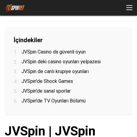
İçindekiler
JVSpin Casino da güvenli oyun
JVSpin deki casino oyunları yelpazesi
JVSpin de canlı krupiye oyunları
JVSpin'de Shock Games
JVSpin'de sanal sporlar
JVSpin'de TV Oyunları Bölümü
JVSpin | JVSpin