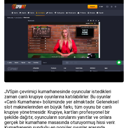
JVSpin çevrimiçi kumarhanesinde oyuncular istedikleri
zaman canlı krupiye oyunlarına katılabilirler. Bu oyunlar
«Canlı Kumarhane» bölümünde yer almaktadır. Geleneksel
slot makinelerinden en büyük farkı, tüm oyunu bir canlı
krupiye yönetmesidir. Krupiye, kartları profesyonel bir
şekilde dağıtır, oyuncuların sorularını yanıtlar ve onlara
gerçek bir kumarhane masasında oturuyormuş hissi verir.
Kumarhanenin sunduğu en popüler oyunlar arasında