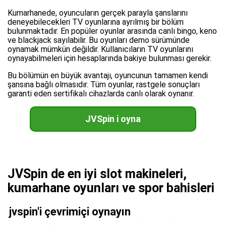
Kumarhanede, oyuncuların gerçek parayla şanslarını
deneyebilecekleri TV oyunlarına ayrılmış bir bölüm
bulunmaktadır. En popüler oyunlar arasında canlı bingo, keno
ve blackjack sayılabilir. Bu oyunları demo sürümünde
oynamak mümkün değildir. Kullanıcıların TV oyunlarını
oynayabilmeleri için hesaplarında bakiye bulunması gerekir.
Bu bölümün en büyük avantajı, oyuncunun tamamen kendi
şansına bağlı olmasıdır. Tüm oyunlar, rastgele sonuçları
garanti eden sertifikalı cihazlarda canlı olarak oynanır.
JVSpin i oyna
JVSpin de en iyi slot makineleri,
kumarhane oyunları ve spor bahisleri
jvspin'i çevrimiçi oynayın