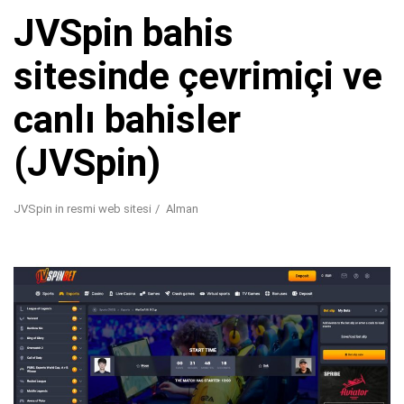
JVSpin bahis
sitesinde çevrimiçi ve
canlı bahisler
(JVSpin)
JVSpin in resmi web sitesi
Alman