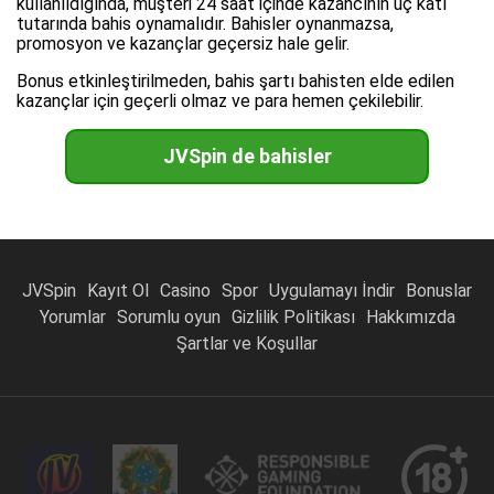
kullanıldığında, müşteri 24 saat içinde kazancının üç katı
tutarında bahis oynamalıdır. Bahisler oynanmazsa,
promosyon ve kazançlar geçersiz hale gelir.
Bonus etkinleştirilmeden, bahis şartı bahisten elde edilen
kazançlar için geçerli olmaz ve para hemen çekilebilir.
JVSpin de bahisler
JVSpin
Kayıt Ol
Casino
Spor
Uygulamayı İndir
Bonuslar
Yorumlar
Sorumlu oyun
Gizlilik Politikası
Hakkımızda
Şartlar ve Koşullar