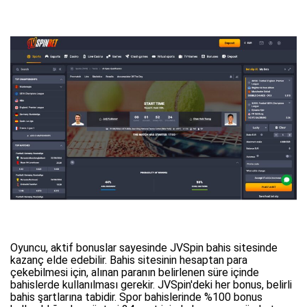
Oyuncu, aktif bonuslar sayesinde JVSpin bahis sitesinde
kazanç elde edebilir. Bahis sitesinin hesaptan para
çekebilmesi için, alınan paranın belirlenen süre içinde
bahislerde kullanılması gerekir. JVSpin'deki her bonus, belirli
bahis şartlarına tabidir. Spor bahislerinde %100 bonus