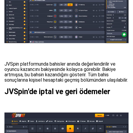
JVSpin platformunda bahisler anında değerlendirilir ve
oyuncu kazancını bakiyesinde kolayca görebilir. Bakiye
artmışsa, bu bahsin kazandığını gösterir. Tüm bahis
sonuçlarına kişisel hesaptaki geçmiş bölümünden ulaşılabilir.
JVSpin'de iptal ve geri ödemeler