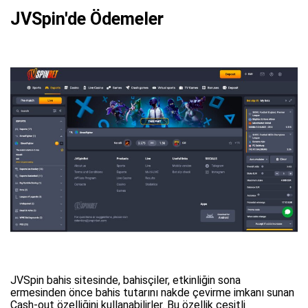
JVSpin'de Ödemeler
JVSpin bahis sitesinde, bahisçiler, etkinliğin sona
ermesinden önce bahis tutarını nakde çevirme imkanı sunan
Cash-out özelliğini kullanabilirler. Bu özellik çeşitli