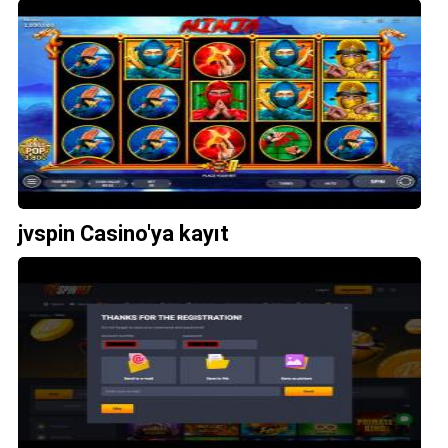
jvspin Casino'ya kayıt