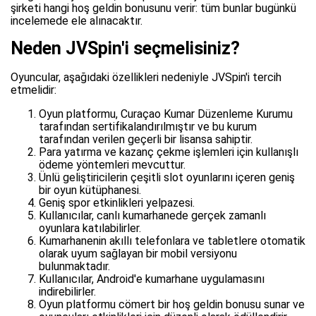
şirketi hangi hoş geldin bonusunu verir: tüm bunlar bugünkü
incelemede ele alınacaktır.
Neden JVSpin'i seçmelisiniz?
Oyuncular, aşağıdaki özellikleri nedeniyle JVSpin'i tercih
etmelidir:
Oyun platformu, Curaçao Kumar Düzenleme Kurumu
tarafından sertifikalandırılmıştır ve bu kurum
tarafından verilen geçerli bir lisansa sahiptir.
Para yatırma ve kazanç çekme işlemleri için kullanışlı
ödeme yöntemleri mevcuttur.
Ünlü geliştiricilerin çeşitli slot oyunlarını içeren geniş
bir oyun kütüphanesi.
Geniş spor etkinlikleri yelpazesi.
Kullanıcılar, canlı kumarhanede gerçek zamanlı
oyunlara katılabilirler.
Kumarhanenin akıllı telefonlara ve tabletlere otomatik
olarak uyum sağlayan bir mobil versiyonu
bulunmaktadır.
Kullanıcılar, Android'e kumarhane uygulamasını
indirebilirler.
Oyun platformu cömert bir hoş geldin bonusu sunar ve