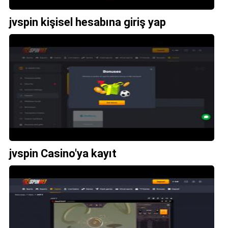
jvspin kişisel hesabına giriş yap
jvspin Casino'ya kayıt