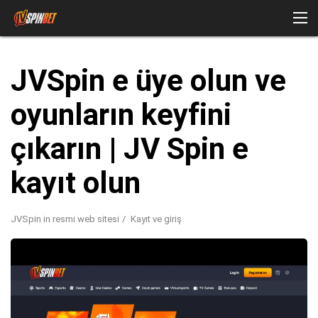
JVSpin e üye olun ve
oyunların keyfini
çıkarın | JV Spin e
kayıt olun
JVSpin in resmi web sitesi
Kayıt ve giriş