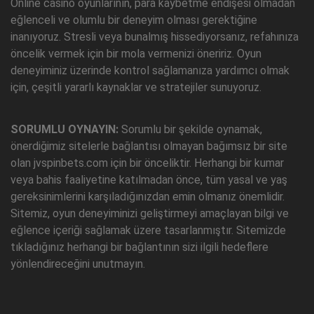
Online casino oyunlarının, para kaybetme endişesi olmadan
eğlenceli ve olumlu bir deneyim olması gerektiğine
inanıyoruz. Stresli veya bunalmış hissediyorsanız, refahınıza
öncelik vermek için bir mola vermenizi öneririz. Oyun
deneyiminiz üzerinde kontrol sağlamanıza yardımcı olmak
için, çeşitli yararlı kaynaklar ve stratejiler sunuyoruz.
SORUMLU OYNAYIN:
Sorumlu bir şekilde oynamak,
önerdiğimiz sitelerle bağlantısı olmayan bağımsız bir site
olan jvspinbets.com için bir önceliktir. Herhangi bir kumar
veya bahis faaliyetine katılmadan önce, tüm yasal ve yaş
gereksinimlerini karşıladığınızdan emin olmanız önemlidir.
Sitemiz, oyun deneyiminizi geliştirmeyi amaçlayan bilgi ve
eğlence içeriği sağlamak üzere tasarlanmıştır. Sitemizde
tıkladığınız herhangi bir bağlantının sizi ilgili hedeflere
yönlendireceğini unutmayın.