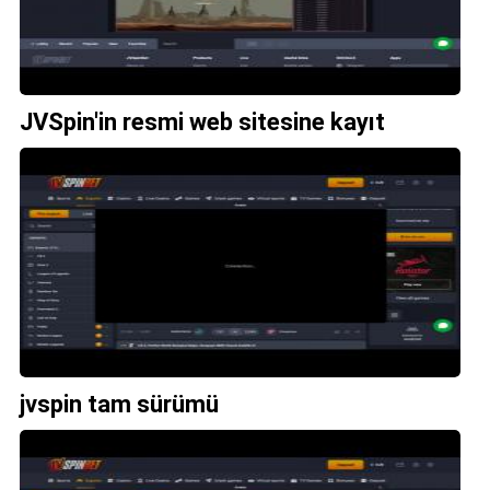
JVSpin'in resmi web sitesine kayıt
jvspin tam sürümü