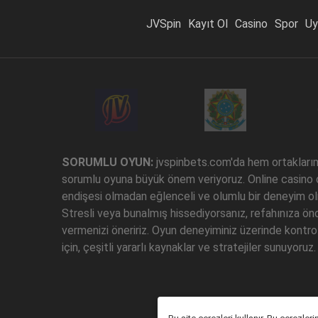
JVSpin
Kayıt Ol
Casino
Spor
Uy
SORUMLU OYUN:
jvspinbets.com'da hem ortaklarım
sorumlu oyuna büyük önem veriyoruz. Online casino 
endişesi olmadan eğlenceli ve olumlu bir deneyim ol
Stresli veya bunalmış hissediyorsanız, refahınıza önc
vermenizi öneririz. Oyun deneyiminiz üzerinde kontr
için, çeşitli yararlı kaynaklar ve stratejiler sunuyoruz.