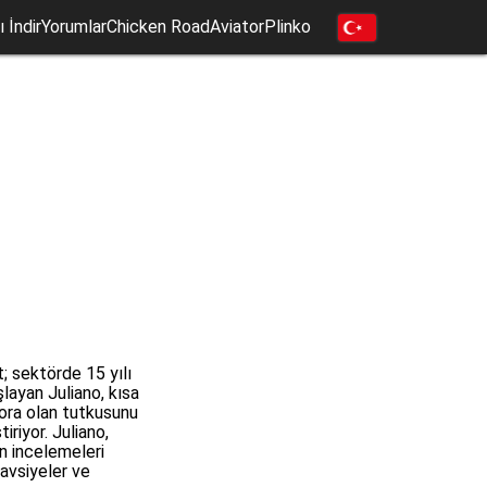
 İndir
Yorumlar
Chicken Road
Aviator
Plinko
; sektörde 15 yılı
şlayan Juliano, kısa
ora olan tutkusunu
tiriyor. Juliano,
nin incelemeleri
tavsiyeler ve