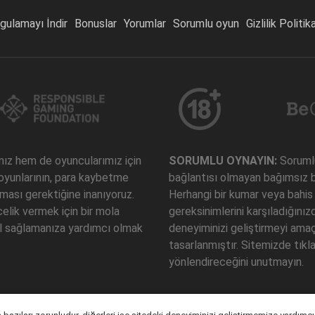
gulamayı İndir
Bonuslar
Yorumlar
Sorumlu oyun
Gizlilik Politik
ız hem de oyuncularımız için
SORUMLU OYNAYIN:
Sorumlu
oyunlarının, para kaybetme
bağlantısı olmayan bağımsız bir
ması gerektiğine inanıyoruz.
Herhangi bir kumar veya bahis
elik vermek için bir mola
gereksinimlerini karşıladığını
ol sağlamanıza yardımcı olmak
deneyiminizi geliştirmeyi amaç
tasarlanmıştır. Sitemizde tıklad
yönlendireceğini unutmayın.