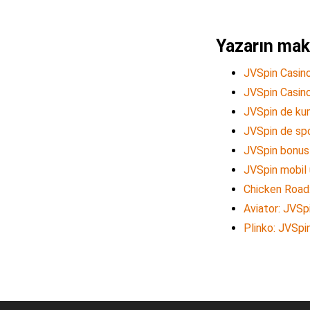
Yazarın mak
JVSpin Casino
JVSpin Casino
JVSpin de kum
JVSpin de spor
JVSpin bonusl
JVSpin mobil 
Chicken Road:
Aviator: JVSp
Plinko: JVSpi