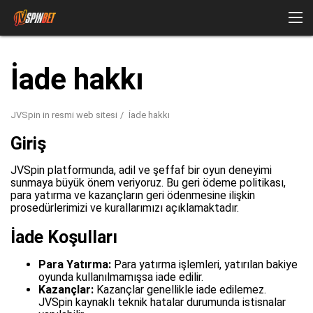
İade hakkı
JVSpin in resmi web sitesi
İade hakkı
Giriş
JVSpin platformunda, adil ve şeffaf bir oyun deneyimi
sunmaya büyük önem veriyoruz. Bu geri ödeme politikası,
para yatırma ve kazançların geri ödenmesine ilişkin
prosedürlerimizi ve kurallarımızı açıklamaktadır.
İade Koşulları
Para Yatırma:
Para yatırma işlemleri, yatırılan bakiye
oyunda kullanılmamışsa iade edilir.
Kazançlar:
Kazançlar genellikle iade edilemez.
JVSpin kaynaklı teknik hatalar durumunda istisnalar