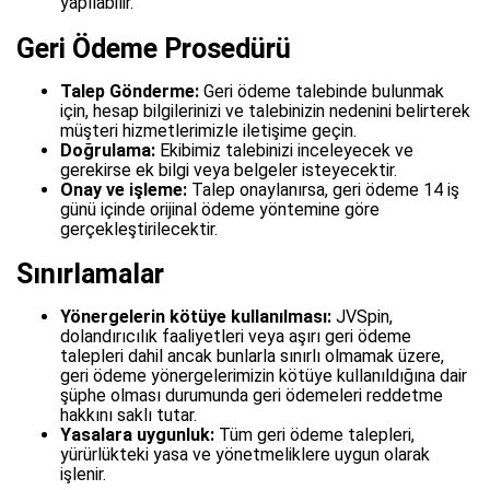
yapılabilir.
Geri Ödeme Prosedürü
Talep Gönderme:
Geri ödeme talebinde bulunmak
için, hesap bilgilerinizi ve talebinizin nedenini belirterek
müşteri hizmetlerimizle iletişime geçin.
Doğrulama:
Ekibimiz talebinizi inceleyecek ve
gerekirse ek bilgi veya belgeler isteyecektir.
Onay ve işleme:
Talep onaylanırsa, geri ödeme 14 iş
günü içinde orijinal ödeme yöntemine göre
gerçekleştirilecektir.
Sınırlamalar
Yönergelerin kötüye kullanılması:
JVSpin,
dolandırıcılık faaliyetleri veya aşırı geri ödeme
talepleri dahil ancak bunlarla sınırlı olmamak üzere,
geri ödeme yönergelerimizin kötüye kullanıldığına dair
şüphe olması durumunda geri ödemeleri reddetme
hakkını saklı tutar.
Yasalara uygunluk:
Tüm geri ödeme talepleri,
yürürlükteki yasa ve yönetmeliklere uygun olarak
işlenir.