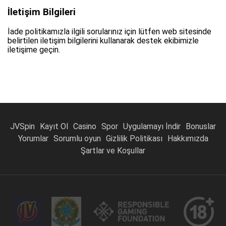
İletişim Bilgileri
İade politikamızla ilgili sorularınız için lütfen web sitesinde
belirtilen iletişim bilgilerini kullanarak destek ekibimizle
iletişime geçin.
JVSpin
Kayıt Ol
Casino
Spor
Uygulamayı İndir
Bonuslar
Yorumlar
Sorumlu oyun
Gizlilik Politikası
Hakkımızda
Şartlar ve Koşullar