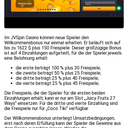
Im JVSpin Casino können neue Spieler den
Willkommensbonus nur einmal erhalten. Er beläuft sich auf
bis zu 1622 $ plus 150 Freispiele. Dieser großzügige Bonus
ist auf 4 Einzahlungen aufgeteilt, für die der Spieler jeweils
eine Belohnung erhält:
die erste beträgt 100 % plus 30 Freispiele;
die zweite beträgt 50 % plus 25 Freispiele;
die dritte beträgt 25 % plus 40 Freispiele;
die vierte beträgt 25 % plus 45 Freispiele;
Die Freispiele, die der Spieler für die ersten beiden
Einzahlungen erhält, kann er nur am Slot „Juicy Fruits 27
Ways“ einsetzen. Für die dritte und vierte Einzahlung sind
die Freispiele nur für „Coco Tiki“ verfügbar.
Der Willkommensbonus unterliegt Umsatzbedingungen;
erst nach deren Erfüllung kann der Spieler die Gewinne aus