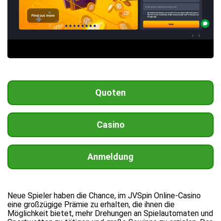
Quoten
Casino
Anmeldung
Neue Spieler haben die Chance, im JVSpin Online-Casino
eine großzügige Prämie zu erhalten, die ihnen die
Möglichkeit bietet, mehr Drehungen an Spielautomaten und