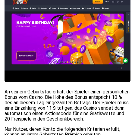
An seinem Geburtstag erhält der Spieler einen persönlichen
Bonus vom Casino. Die Höhe des Bonus entspricht 10 %
des an diesem Tag eingezahlten Betrags. Der Spieler muss
eine Einzahlung von 11 $ tätigen; das Casino sendet dann
automatisch einen Aktionscode für eine Gratiswette und
20 Freispiele in den Geschenkbereich.
Nur Nutzer, deren Konto die folgenden Kriterien erfüllt,
können an ihrem Geburtstag Prämien erhalten: