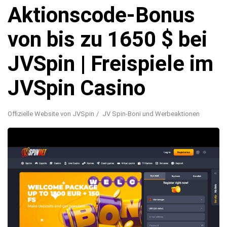
Aktionscode-Bonus
von bis zu 1650 $ bei
JVSpin | Freispiele im
JVSpin Casino
Offizielle Website von JVSpin
JV Spin-Boni und Werbeaktionen