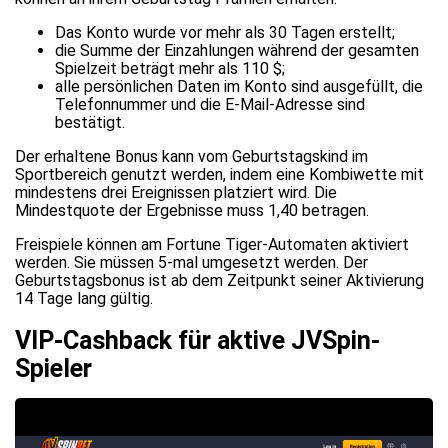
Das Konto wurde vor mehr als 30 Tagen erstellt;
die Summe der Einzahlungen während der gesamten
Spielzeit beträgt mehr als 110 $;
alle persönlichen Daten im Konto sind ausgefüllt, die
Telefonnummer und die E-Mail-Adresse sind
bestätigt.
Der erhaltene Bonus kann vom Geburtstagskind im
Sportbereich genutzt werden, indem eine Kombiwette mit
mindestens drei Ereignissen platziert wird. Die
Mindestquote der Ergebnisse muss 1,40 betragen.
Freispiele können am Fortune Tiger-Automaten aktiviert
werden. Sie müssen 5-mal umgesetzt werden. Der
Geburtstagsbonus ist ab dem Zeitpunkt seiner Aktivierung
14 Tage lang gültig.
VIP-Cashback für aktive JVSpin-
Spieler