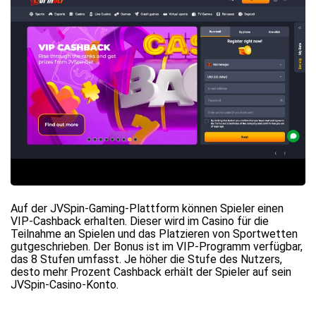
Auf der JVSpin-Gaming-Plattform können Spieler einen
VIP-Cashback erhalten. Dieser wird im Casino für die
Teilnahme an Spielen und das Platzieren von Sportwetten
gutgeschrieben. Der Bonus ist im VIP-Programm verfügbar,
das 8 Stufen umfasst. Je höher die Stufe des Nutzers,
desto mehr Prozent Cashback erhält der Spieler auf sein
JVSpin-Casino-Konto.