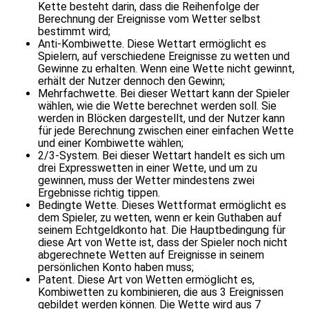
Kette besteht darin, dass die Reihenfolge der
Berechnung der Ereignisse vom Wetter selbst
bestimmt wird;
Anti-Kombiwette. Diese Wettart ermöglicht es
Spielern, auf verschiedene Ereignisse zu wetten und
Gewinne zu erhalten. Wenn eine Wette nicht gewinnt,
erhält der Nutzer dennoch den Gewinn;
Mehrfachwette. Bei dieser Wettart kann der Spieler
wählen, wie die Wette berechnet werden soll. Sie
werden in Blöcken dargestellt, und der Nutzer kann
für jede Berechnung zwischen einer einfachen Wette
und einer Kombiwette wählen;
2/3-System. Bei dieser Wettart handelt es sich um
drei Expresswetten in einer Wette, und um zu
gewinnen, muss der Wetter mindestens zwei
Ergebnisse richtig tippen.
Bedingte Wette. Dieses Wettformat ermöglicht es
dem Spieler, zu wetten, wenn er kein Guthaben auf
seinem Echtgeldkonto hat. Die Hauptbedingung für
diese Art von Wette ist, dass der Spieler noch nicht
abgerechnete Wetten auf Ereignisse in seinem
persönlichen Konto haben muss;
Patent. Diese Art von Wetten ermöglicht es,
Kombiwetten zu kombinieren, die aus 3 Ereignissen
gebildet werden können. Die Wette wird aus 7