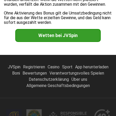
wurden, verfällt die Aktion zusammen mit den Gewinnen.
Ohne Aktivierung des Bonus gilt die Umsatzbedingung nicht
für die aus der Wette erzielten Gewinne, und das Geld kann
sofort ausgezahlt werden.
Wetten bei JVSpin
JVSpin
Registrieren
Casino
Sport
App herunterladen
Boni
Bewertungen
Verantwortungsvolles Spielen
Datenschutzerklärung
Über uns
Allgemeine Geschäftsbedingungen