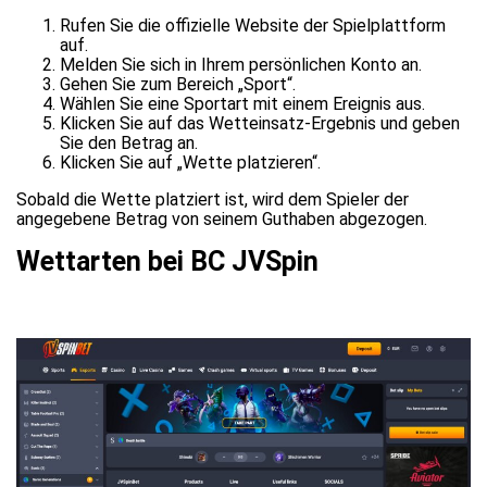
Rufen Sie die offizielle Website der Spielplattform
auf.
Melden Sie sich in Ihrem persönlichen Konto an.
Gehen Sie zum Bereich „Sport“.
Wählen Sie eine Sportart mit einem Ereignis aus.
Klicken Sie auf das Wetteinsatz-Ergebnis und geben
Sie den Betrag an.
Klicken Sie auf „Wette platzieren“.
Sobald die Wette platziert ist, wird dem Spieler der
angegebene Betrag von seinem Guthaben abgezogen.
Wettarten bei BC JVSpin