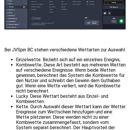
Bei JVSpin BC stehen verschiedene Wettarten zur Auswahl:
Einzelwette. Bezieht sich auf ein einzelnes Ereignis;
Kombiwette. Diese Art besteht aus mehreren Wetten
auf verschiedene Ereignisse. Wenn beide Wetten
gewinnen, berechnet das System die Kombiwette für
den Nutzer und schreibt den Gewinn dem Guthaben
gut. Wenn eine Wette verliert, wird die Kombiwette
nicht berechnet.
Lucky. Diese Wettart besteht aus Einzel- und
Kombiwetten.
Kette. Durch Auswahl dieser Wettart kann der Wetter
Ereignisse zum Wettschein hinzufügen und eine
Wette platzieren. Diese werden nicht zu einer
Kombiwette zusammengefasst, sondern vom
System separat berechnet. Der Hauptvorteil der