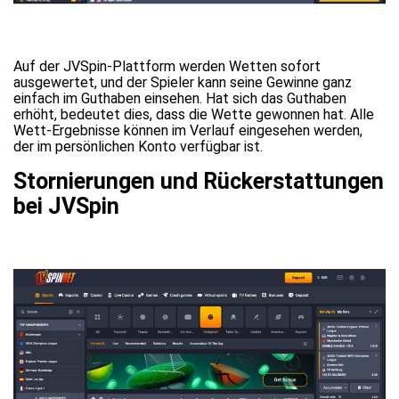
Auf der JVSpin-Plattform werden Wetten sofort
ausgewertet, und der Spieler kann seine Gewinne ganz
einfach im Guthaben einsehen. Hat sich das Guthaben
erhöht, bedeutet dies, dass die Wette gewonnen hat. Alle
Wett-Ergebnisse können im Verlauf eingesehen werden,
der im persönlichen Konto verfügbar ist.
Stornierungen und Rückerstattungen
bei JVSpin