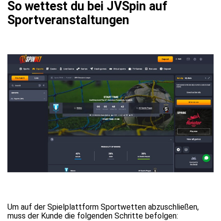
So wettest du bei JVSpin auf
Sportveranstaltungen
Um auf der Spielplattform Sportwetten abzuschließen,
muss der Kunde die folgenden Schritte befolgen: