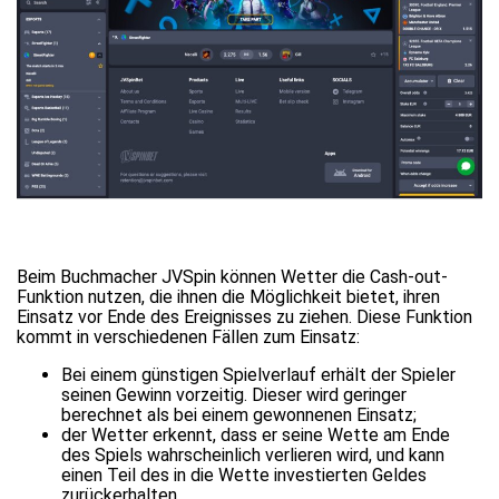
Beim Buchmacher JVSpin können Wetter die Cash-out-
Funktion nutzen, die ihnen die Möglichkeit bietet, ihren
Einsatz vor Ende des Ereignisses zu ziehen. Diese Funktion
kommt in verschiedenen Fällen zum Einsatz:
Bei einem günstigen Spielverlauf erhält der Spieler
seinen Gewinn vorzeitig. Dieser wird geringer
berechnet als bei einem gewonnenen Einsatz;
der Wetter erkennt, dass er seine Wette am Ende
des Spiels wahrscheinlich verlieren wird, und kann
einen Teil des in die Wette investierten Geldes
zurückerhalten.