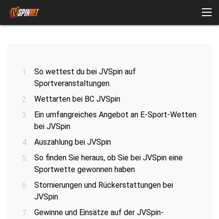
So wettest du bei JVSpin auf
Sportveranstaltungen
Wettarten bei BC JVSpin
Ein umfangreiches Angebot an E-Sport-Wetten
bei JVSpin
Auszahlung bei JVSpin
So finden Sie heraus, ob Sie bei JVSpin eine
Sportwette gewonnen haben
Stornierungen und Rückerstattungen bei
JVSpin
Gewinne und Einsätze auf der JVSpin-