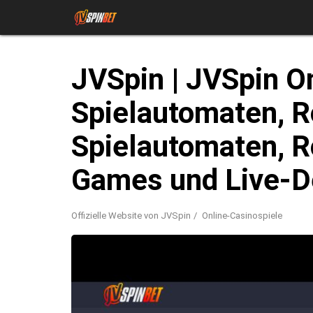
JVSpin | JVSpin O
Spielautomaten, R
Spielautomaten, R
Games und Live-D
Offizielle Website von JVSpin
Online-Casinospiele