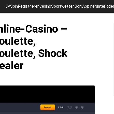
JVSpin
Registrieren
Casino
Sportwetten
Boni
App herunterlade
nline-Casino –
oulette,
oulette, Shock
ealer