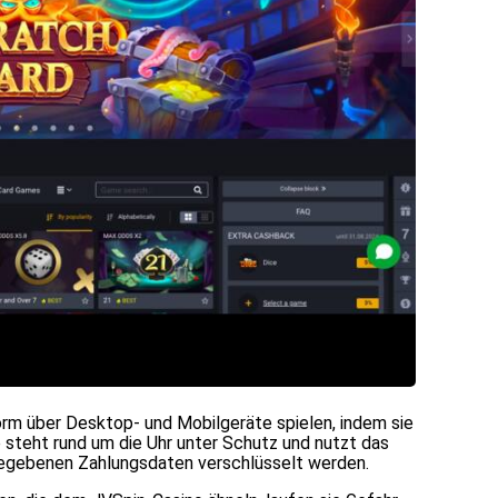
orm über Desktop- und Mobilgeräte spielen, indem sie
e steht rund um die Uhr unter Schutz und nutzt das
gegebenen Zahlungsdaten verschlüsselt werden.