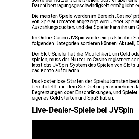
Datenübertragungsgeschwindigkeit ermöglicht es
Die meisten Spiele werden im Bereich „Casino“ p
von Spielautomaten angezeigt wird. Jeder Spiela
Auszahlungsquoten, und der Spieler kann ihn um G
Im Online-Casino JVSpin wurde ein praktischer Spi
folgenden Kategorien sortieren können: Aktuell, 
Der Slot-Spieler hat die Möglichkeit, um Geld od
spielen, muss der Nutzer im Casino registriert se
lässt das JVSpin-System das Spielen von Slots um
das Konto aufzuladen.
Das kostenlose Starten der Spielautomaten bede
bereitstellt, mit dem Sie Drehungen vornehmen kö
Begrenzungen oder Einschränkungen, und Spieler k
eigenes Geld starten und Spaß haben.
Live-Dealer-Spiele bei JVSpin