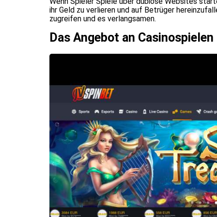
Wenn Spieler Spiele über dubiose Websites starte
ihr Geld zu verlieren und auf Betrüger hereinzufal
zugreifen und es verlangsamen.
Das Angebot an Casinospielen 