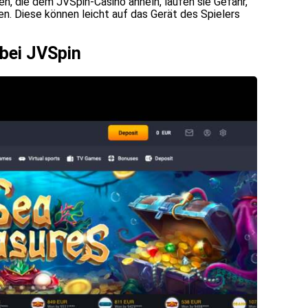
n, die dem JVSpin-Casino ähneln, laufen sie Gefahr,
len. Diese können leicht auf das Gerät des Spielers
bei JVSpin