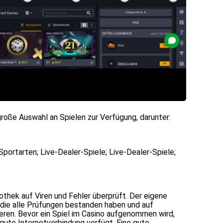
roße Auswahl an Spielen zur Verfügung, darunter:
 Sportarten; Live-Dealer-Spiele; Live-Dealer-Spiele;
othek auf Viren und Fehler überprüft. Der eigene
 die alle Prüfungen bestanden haben und auf
eren. Bevor ein Spiel im Casino aufgenommen wird,
e gute Internetverbindung verfügt. Eine gute